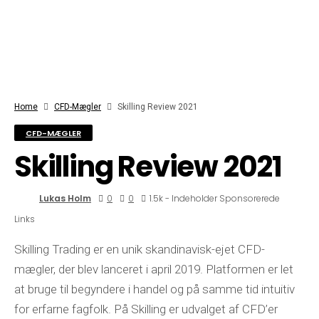
Home
CFD-Mægler
Skilling Review 2021
CFD-MÆGLER
Skilling Review 2021
Lukas Holm
0
0
1.5k - Indeholder Sponsorerede
Links
Skilling Trading er en unik skandinavisk-ejet CFD-
mægler, der blev lanceret i april 2019. Platformen er let
at bruge til begyndere i handel og på samme tid intuitiv
for erfarne fagfolk. På Skilling er udvalget af CFD’er