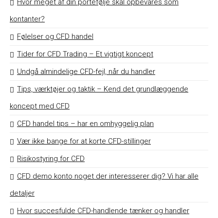
Hvor meget af din portefølje skal opbevares som
kontanter?
Følelser og CFD handel
Tider for CFD Trading – Et vigtigt koncept
Undgå almindelige CFD-fejl, når du handler
Tips, værktøjer og taktik – Kend det grundlæggende
koncept med CFD
CFD handel tips – har en omhyggelig plan
Vær ikke bange for at korte CFD-stillinger
Risikostyring for CFD
CFD demo konto noget der interesserer dig? Vi har alle
detaljer
Hvor succesfulde CFD-handlende tænker og handler