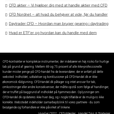
CFD aktier – Vi hjælper dig med at handle aktier med CFD
CFD Nordnet – alt hvad du behøver at vide, før du handler
Daytrader CFD – Hvordan man bruger gearing i daytrading
Hvad er ETF’er og hvordan kan du handle med dem
CFD-kontrakter er komplekse instrumenter, der indebærer en høj risiko for hurtige
tab på grund af gearing. Mellem 69 og 75 procent af alle ikke-professionelle
kunder mister penge på CFD-handel fra de leverandører, der er anført på dette
websted. Indholdet, udtalelser og konklusioner på CFDHandel.dk er ikke
økonomisk rådgivning. CFDHandel.dk påtager sig intet ansvar for tab,
omkostninger eller andre konsekvenser, der måtte opstå som følge af handlinger,
der er truffet på baggrund af indholdet på hjemmesiden. Oplysninger om
CFDHandel.dk opdateres ikke hver dag, og i nogle tilfælde er de muligvis ikke
korrekte. Webstedet indeholder samarbejdslink til vores partnere - du som
besøgende og forhandlere er ikke påvirket af linkene.
Hvad er CFD?
CFD-Mægler
Handel Tips & Strategier