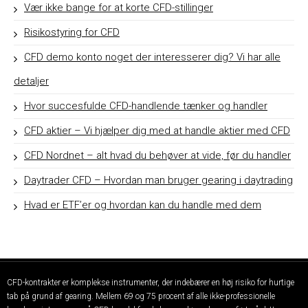
Vær ikke bange for at korte CFD-stillinger
Risikostyring for CFD
CFD demo konto noget der interesserer dig? Vi har alle
detaljer
Hvor succesfulde CFD-handlende tænker og handler
CFD aktier – Vi hjælper dig med at handle aktier med CFD
CFD Nordnet – alt hvad du behøver at vide, før du handler
Daytrader CFD – Hvordan man bruger gearing i daytrading
Hvad er ETF’er og hvordan kan du handle med dem
CFD-kontrakter er komplekse instrumenter, der indebærer en høj risiko for hurtige
tab på grund af gearing. Mellem 69 og 75 procent af alle ikke-professionelle