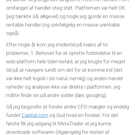
omfanget af handler steg støt. Platformen var helt OK
(jeg tænkte så, alligevel) og nogle jeg gjorde en masse
rentable handler (og selvfølgelig en masse urentable
også).
Efter nogle år kom jeg imidlertid på tværs af to
problemer; 1. Behovet for at oprette forbindelse til en
web-platform hele tiden betød, at jeg brugte for meget
tid på at navigere rundt om det for at komme ind (det
var ikke helt logisk i sin natur, nemlig) og anden handel
nyheder og analyser ikke var direkte i platformen. jeg
måtte finde sin på andre sidder (læs googling).
Så jeg begyndte at forske andre CFD mægler og endelig
fundet
Capital.com
og Gud hvad en forskel. For det
første fik jeg adgang til MetaTrader at jeg kunne
downloade softwaren (tilgængelig for resten af ​​