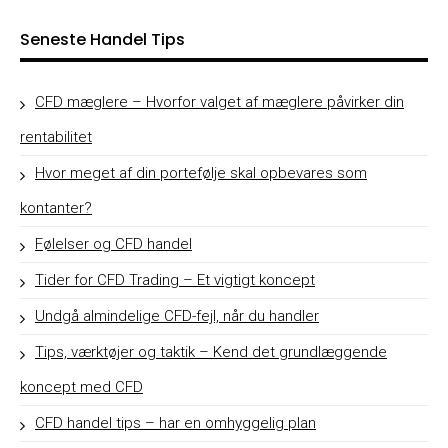
Seneste Handel Tips
CFD mæglere – Hvorfor valget af mæglere påvirker din
rentabilitet
Hvor meget af din portefølje skal opbevares som
kontanter?
Følelser og CFD handel
Tider for CFD Trading – Et vigtigt koncept
Undgå almindelige CFD-fejl, når du handler
Tips, værktøjer og taktik – Kend det grundlæggende
koncept med CFD
CFD handel tips – har en omhyggelig plan