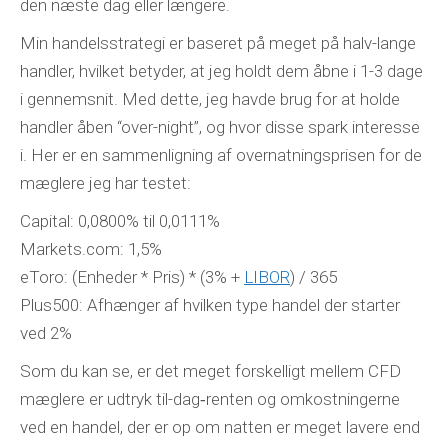
den næste dag eller længere.
Min handelsstrategi er baseret på meget på halv-lange
handler, hvilket betyder, at jeg holdt dem åbne i 1-3 dage
i gennemsnit. Med dette, jeg havde brug for at holde
handler åben “over-night”, og hvor disse spark interesse
i. Her er en sammenligning af overnatningsprisen for de
mæglere jeg har testet:
Capital: 0,0800% til 0,0111%
Markets.com: 1,5%
eToro: (Enheder * Pris) * (3% +
LIBOR
) / 365
Plus500: Afhænger af hvilken type handel der starter
ved 2%
Som du kan se, er det meget forskelligt mellem CFD
mæglere er udtryk til-dag‐renten og omkostningerne
ved en handel, der er op om natten er meget lavere end