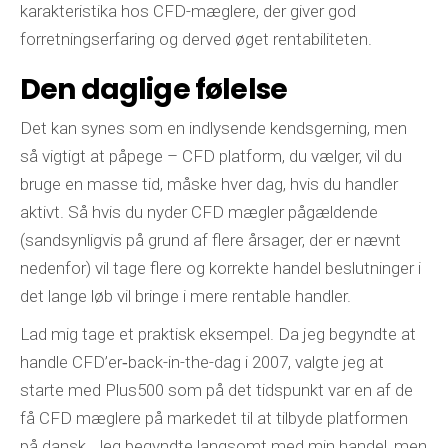
karakteristika hos CFD-mæglere, der giver god
forretningserfaring og derved øget rentabiliteten.
Den daglige følelse
Det kan synes som en indlysende kendsgerning, men
så vigtigt at påpege – CFD platform, du vælger, vil du
bruge en masse tid, måske hver dag, hvis du handler
aktivt. Så hvis du nyder CFD mægler pågældende
(sandsynligvis på grund af flere årsager, der er nævnt
nedenfor) vil tage flere og korrekte handel beslutninger i
det lange løb vil bringe i mere rentable handler.
Lad mig tage et praktisk eksempel. Da jeg begyndte at
handle CFD’er‐back-in-the-dag i 2007, valgte jeg at
starte med Plus500 som på det tidspunkt var en af ​​de
få CFD mæglere på markedet til at tilbyde platformen
på dansk. Jeg begyndte langsomt med min handel, men