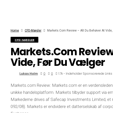
Home
CFD-Mægler
Markets.com Review – Alt Du Behøver At Vide,
CFD-MÆGLER
Markets.com Review 
Vide, Før Du Vælger
Lukas Holm
0
0
1.7k - Indeholder Sponsorerede Links
Markets.com Review: Markets.com er en verdensledende 
unikke handelsplatform. Markets tilbyder support via em
Markederne drives af Safecap Investments Limited, et 
092/08). Markets er endvidere et datterselskab af corp