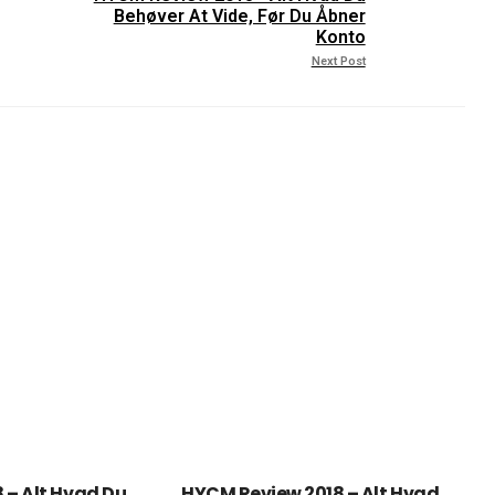
Behøver At Vide, Før Du Åbner
Konto
Next Post
 – Alt Hvad Du
HYCM Review 2018 – Alt Hvad