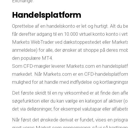
Exchange.
Handelsplatform
Oprettelse af en handelskonto er let og hurtigt. Alt du b
får derefter adgang til en 10.000 virtuel konto konto i 
Markets WebTrader ved dækstoppestedet eller Markets 
anmeldelse) for alle, der ønsker at shoppe på deres mo
den populære MT4.
Som CFD-mægler leverer Markets.com en handelsplatform
markedet. Når Markets.com er en CFD-handelsplatform, 
mulighed for at handle med indflydelse og kortlægnings
Det første skridt til en ny virksomhed er at finde den af
søgefunktion eller du kan vælge en kategori af aktiver (obli
det via delløsninger, for eksempel valutapar eller alfabeti
Når først det ønskede derivat er fundet, vises en prisgraf
gjort vores Market.com gennemgang, så vi så kortlægnin