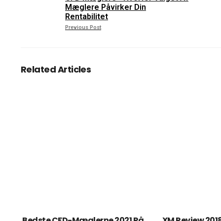
Mæglere Påvirker Din
Rentabilitet
Previous Post
Related Articles
Bedste CFD-Mæglerne 2021 På
XM Review 2018