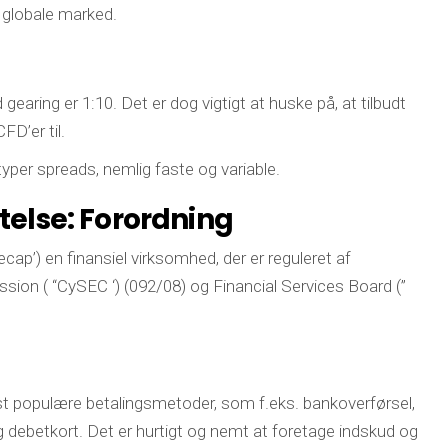
et globale marked.
 gearing er 1:10. Det er dog vigtigt at huske på, at tilbudt
FD’er til.
typer spreads, nemlig faste og variable.
else: Forordning
ap’) en finansiel virksomhed, der er reguleret af
ion ( “CySEC ‘) (092/08) og Financial Services Board (”
t populære betalingsmetoder, som f.eks. bankoverførsel,
og debetkort. Det er hurtigt og nemt at foretage indskud og