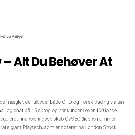
 Før Du Vælger
– Alt Du Behøver At
mægler, der tilbyder både CFD og Forex trading via sin
ail og chat på 15 sprog og har kunder i over 100 lande.
reguleret finansieringsselskab CySEC (licens nummer
orate giant Playtech, som er noteret på London Stock