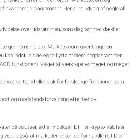
af avancerede diagrammer. Her er et udvalg af nogle af
d udvidelse over tidsrammen, som diagrammet dækker.
lytte gennemsnit, etc. Markets.com giver brugeren
Du kan indstille dine egne flytte mellemlangtidsrammer –
 MACD-funktionen). Valget af værktøjer er meget og meget
behov, og tænd eller sluk for forskellige funktioner som
support og modstandsforvaltning efter behov.
er på valutaer, aktier, indekser, ETF’er, krypto-valutaer,
 viser også, at markederne kan derfor handle i CFD’er