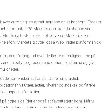
ehøver er to ting: en e-mail-adresse og et kodeord. Traders
virtuelle kontanter. På Markets.com kan du shoppe via
Mobile (vi testede ikke dette i vores Markets.com
biltelefon. Markets tilbyder også WebTrader platformen og
, der går langt ud over de fleste af mulighederne på
er den betydeligt bedre end optionsplatforme og giver
muligheder.
ledede han ønsker at handle. Der er en praktisk
gationer, valutaer, aktier, råvarer og indeks), og filtrere
sk gruppering for aktier.
 på højre side (der er også et favoritstjernikon). Når vi
g funktionen er en reel fordel i Markets.com og