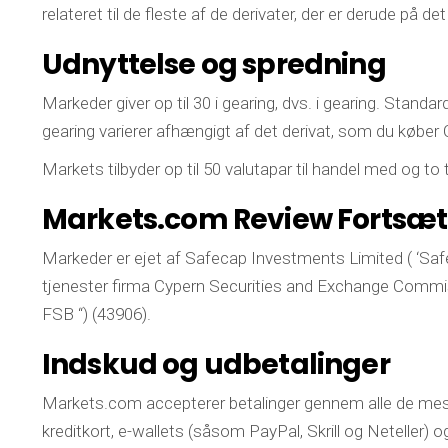
relateret til de fleste af de derivater, der er derude på d
Udnyttelse og spredning
Markeder giver op til 30 i gearing, dvs. i gearing. Standard
gearing varierer afhængigt af det derivat, som du køber C
Markets tilbyder op til 50 valutapar til handel med og to 
Markets.com Review Fortsætt
Markeder er ejet af Safecap Investments Limited ( ‘Safec
tjenester firma Cypern Securities and Exchange Commiss
FSB “) (43906).
Indskud og udbetalinger
Markets.com accepterer betalinger gennem alle de mes
kreditkort, e-wallets (såsom PayPal, Skrill og Neteller) 