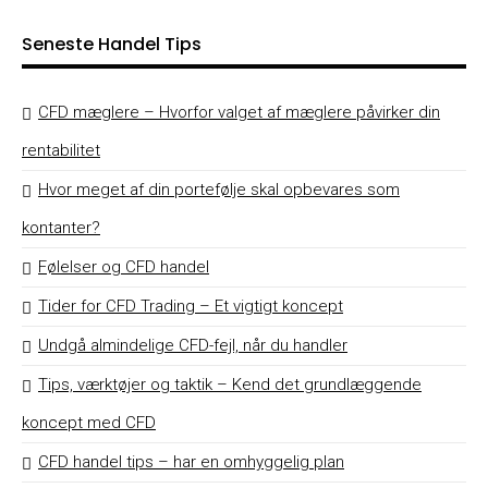
Seneste Handel Tips
CFD mæglere – Hvorfor valget af mæglere påvirker din
rentabilitet
Hvor meget af din portefølje skal opbevares som
kontanter?
Følelser og CFD handel
Tider for CFD Trading – Et vigtigt koncept
Undgå almindelige CFD-fejl, når du handler
Tips, værktøjer og taktik – Kend det grundlæggende
koncept med CFD
CFD handel tips – har en omhyggelig plan