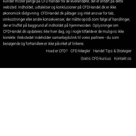
kunder mister penge på CFD-handel fra de leverandører, der er anført på dette
websted. Indholdet, udtalelser og konklusioner på CFDHandel.dk er ikke
økonomisk rådgivning. CFDHandel.dk påtager sig intet ansvar for tab,
omkostninger eller andre konsekvenser, der måtte opstå som følge af handlinger,
der er truffet på baggrund af indholdet på hjemmesiden. Oplysninger om
CFDHandel.dk opdateres ikke hver dag, og i nogle tilfælde er de muligvis ikke
korrekte. Webstedet indeholder samarbejdslink til vores partnere - du som
besøgende og forhandlere er ikke påvirket af linkene.
Hvad er CFD?
CFD-Mægler
Handel Tips & Strategier
Gratis CFD-kursus
Kontakt os