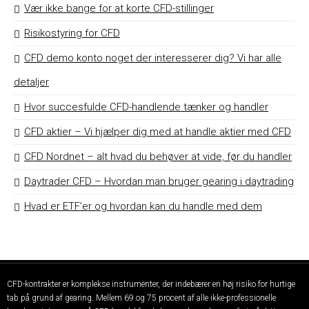
Vær ikke bange for at korte CFD-stillinger
Risikostyring for CFD
CFD demo konto noget der interesserer dig? Vi har alle
detaljer
Hvor succesfulde CFD-handlende tænker og handler
CFD aktier – Vi hjælper dig med at handle aktier med CFD
CFD Nordnet – alt hvad du behøver at vide, før du handler
Daytrader CFD – Hvordan man bruger gearing i daytrading
Hvad er ETF’er og hvordan kan du handle med dem
CFD-kontrakter er komplekse instrumenter, der indebærer en høj risiko for hurtige
tab på grund af gearing. Mellem 69 og 75 procent af alle ikke-professionelle